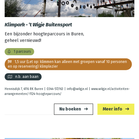
Klimpark - ’t Wigje Buitensport
Een bijzonder hoogteparcours in Buren,
geheel vernieuwd!
1 parcours
1,5 uur (Let op: klimmen kan alleen met groepen vanaf 10 personen
en op reservering) klimplezier
n.b. aan baan
Hennisdijk 7, 4116 RK Buren |
0344-572163
|
info@wilgje.nl
|
www.wilgje.nl/activiteiten-
arrangementen/-1124-hoogteparcours/
Nu boeken
Meer info