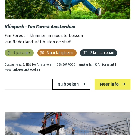
Klimpark - Fun Forest Amsterdam
Fun Forest – klimmen in mooiste bossen
van Nederland, nét buiten de stad!
9 parcours
3 uur klimplezier
2 km aan baan
Bosbaanweg 3, 1182 DA Amstelveen |
088 369 7000
|
amsterdam@funforest.nl
|
www.funforest.nl/boeken
Nu boeken
Meer info