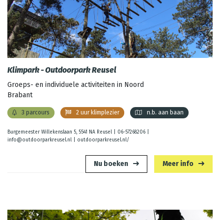
Klimpark - Outdoorpark Reusel
Groeps- en individuele activiteiten in Noord
Brabant
3 parcours
2 uur klimplezier
n.b. aan baan
Burgemeester Willekenslaan 5, 5541 NA Reusel |
06-57268206
|
info@outdoorparkreusel.nl
|
outdoorparkreusel.nl/
Nu boeken
Meer info