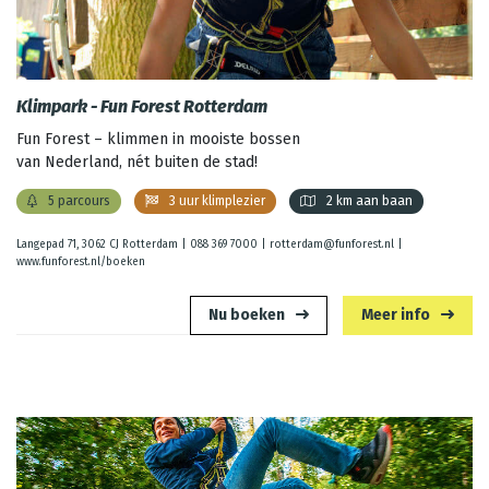
Klimpark - Fun Forest Rotterdam
Fun Forest – klimmen in mooiste bossen
van Nederland, nét buiten de stad!
5 parcours
3 uur klimplezier
2 km aan baan
Langepad 71, 3062 CJ Rotterdam |
088 369 7000
|
rotterdam@funforest.nl
|
www.funforest.nl/boeken
Nu boeken
Meer info