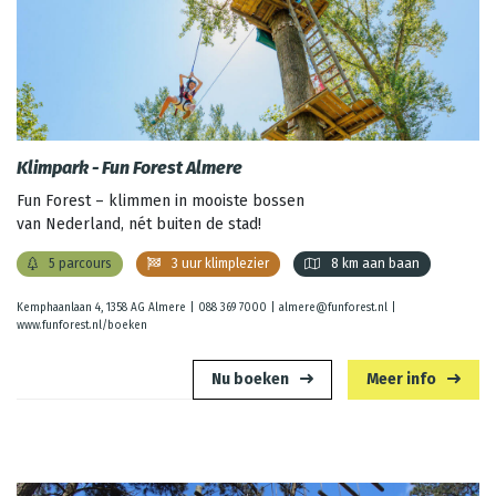
Klimpark - Fun Forest Almere
Fun Forest – klimmen in mooiste bossen
van Nederland, nét buiten de stad!
5 parcours
3 uur klimplezier
8 km aan baan
Kemphaanlaan 4, 1358 AG Almere |
088 369 7000
|
almere@funforest.nl
|
www.funforest.nl/boeken
Nu boeken
Meer info