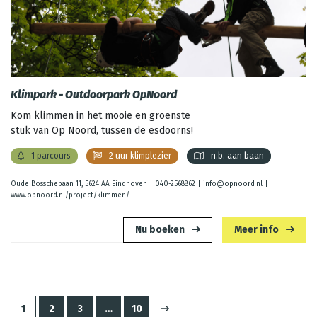
Klimpark - Outdoorpark OpNoord
Kom klimmen in het mooie en groenste
stuk van Op Noord, tussen de esdoorns!
1 parcours
2 uur klimplezier
n.b. aan baan
Oude Bosschebaan 11, 5624 AA Eindhoven |
040-2568862
|
info@opnoord.nl
|
www.opnoord.nl/project/klimmen/
Nu boeken
Meer info
1
2
3
…
10