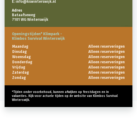
E:
info@kswinterswijk.nl
Adres
Bataafseweg
7101 WG Winterswijk
Openingstijden* Klimpark -
Klimbos Survival Winterswijk
Maandag
Alleen reserveringen
Dinsdag
Alleen reserveringen
Woensdag
Alleen reserveringen
Donderdag
Alleen reserveringen
Vrijdag
Alleen reserveringen
Zaterdag
Alleen reserveringen
Zondag
Alleen reserveringen
*Tijden onder voorbehoud, kunnen afwijken op feestdagen en in
vakanties. Kijk voor actuele tijden op de website van Klimbos Survival
Winterswijk.