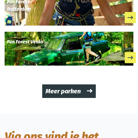
Fun Forest
Rotterdam
Fun Forest Venlo
Meer parken
Via ons vind je het