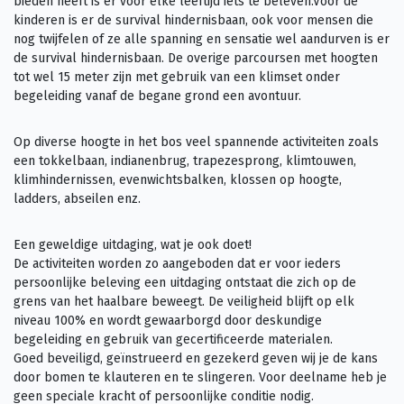
bieden heeft is er voor elke leeftijd iets te beleven.Voor de
kinderen is er de survival hindernisbaan, ook voor mensen die
nog twijfelen of ze alle spanning en sensatie wel aandurven is er
de survival hindernisbaan. De overige parcoursen met hoogten
tot wel 15 meter zijn met gebruik van een klimset onder
begeleiding vanaf de begane grond een avontuur.
Op diverse hoogte in het bos veel spannende activiteiten zoals
een tokkelbaan, indianenbrug, trapezesprong, klimtouwen,
klimhindernissen, evenwichtsbalken, klossen op hoogte,
ladders, abseilen enz.
Een geweldige uitdaging, wat je ook doet!
De activiteiten worden zo aangeboden dat er voor ieders
persoonlijke beleving een uitdaging ontstaat die zich op de
grens van het haalbare beweegt. De veiligheid blijft op elk
niveau 100% en wordt gewaarborgd door deskundige
begeleiding en gebruik van gecertificeerde materialen.
Goed beveiligd, geïnstrueerd en gezekerd geven wij je de kans
door bomen te klauteren en te slingeren. Voor deelname heb je
geen speciale kracht of persoonlijke conditie nodig.