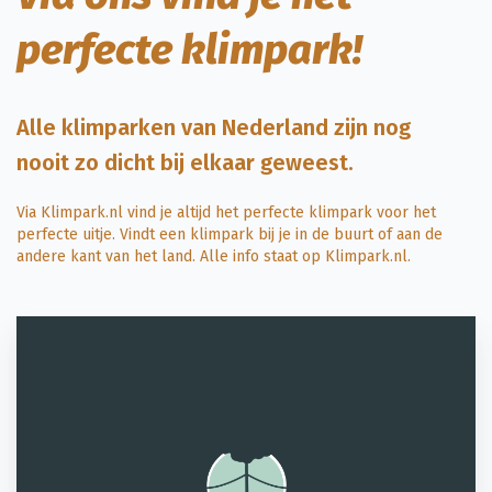
perfecte klimpark!
Alle klimparken van Nederland zijn nog
nooit zo dicht bij elkaar geweest.
Via Klimpark.nl vind je altijd het perfecte klimpark voor het
perfecte uitje. Vindt een
klimpark
bij je in de buurt of aan de
andere kant van het land. Alle info staat op Klimpark.nl.